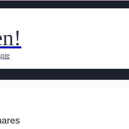
en!
apie
nares