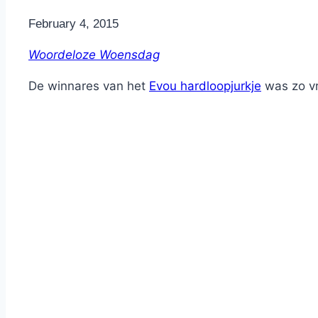
By
February 4, 2015
Nicole
Woordeloze Woensdag
De winnares van het
Evou hardloopjurkje
was zo vri