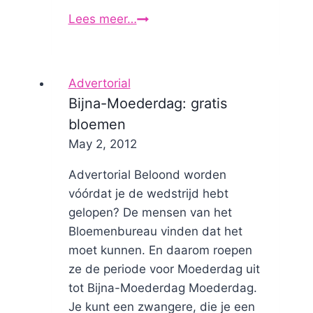
Lees meer…
Doe
mee
aan
Meters
Advertorial
voor
Bijna-Moederdag: gratis
Mama's!
bloemen
By
May 2, 2012
Nicole
Advertorial Beloond worden
vóórdat je de wedstrijd hebt
gelopen? De mensen van het
Bloemenbureau vinden dat het
moet kunnen. En daarom roepen
ze de periode voor Moederdag uit
tot Bijna-Moederdag Moederdag.
Je kunt een zwangere, die je een