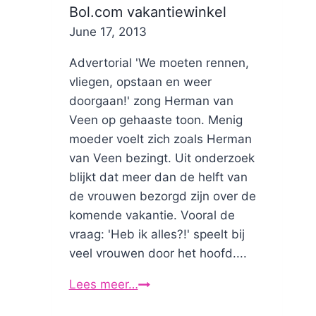
Bol.com vakantiewinkel
By
June 17, 2013
Nicole
Advertorial 'We moeten rennen,
vliegen, opstaan en weer
doorgaan!' zong Herman van
Veen op gehaaste toon. Menig
moeder voelt zich zoals Herman
van Veen bezingt. Uit onderzoek
blijkt dat meer dan de helft van
de vrouwen bezorgd zijn over de
komende vakantie. Vooral de
vraag: 'Heb ik alles?!' speelt bij
veel vrouwen door het hoofd....
Lees meer…
Bol.com
vakantiewinkel