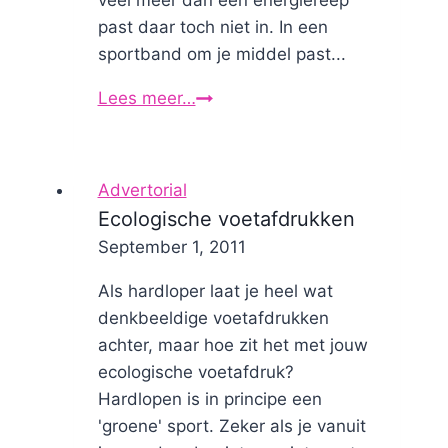
veel meer dan een energiereep
past daar toch niet in. In een
sportband om je middel past...
Lees meer…
Hamsteren
en
stapelen
voor
Advertorial
hardlopers
Ecologische voetafdrukken
By
September 1, 2011
Nicole
Als hardloper laat je heel wat
denkbeeldige voetafdrukken
achter, maar hoe zit het met jouw
ecologische voetafdruk?
Hardlopen is in principe een
'groene' sport. Zeker als je vanuit