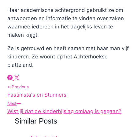
Haar academische achtergrond gebruikt ze om
antwoorden en informatie te vinden over zaken
waarmee iedereen in het dagelijks leven te
maken krijgt.
Ze is getrouwd en heeft samen met haar man vijf
kinderen. Ze woont op het Achterhoekse
platteland.
Post
Previous
Fastinista's en Stunners
navigation
Next
Wist jij dat de kinderbijslag omlaag is gegaan?
Similar Posts