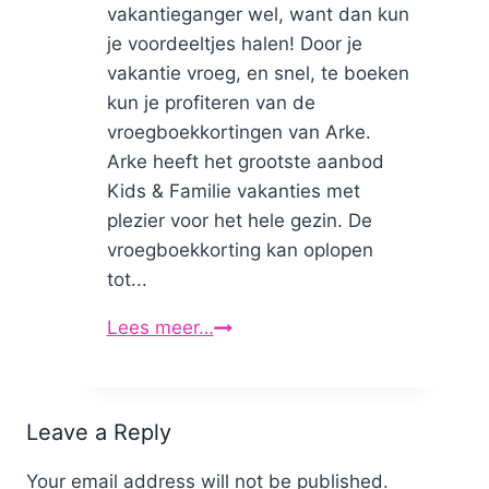
vakantieganger wel, want dan kun
je voordeeltjes halen! Door je
vakantie vroeg, en snel, te boeken
kun je profiteren van de
vroegboekkortingen van Arke.
Arke heeft het grootste aanbod
Kids & Familie vakanties met
plezier voor het hele gezin. De
vroegboekkorting kan oplopen
tot...
Lees meer…
Ren
naar
arke.nl,
en
Leave a Reply
win
500,-
Your email address will not be published.