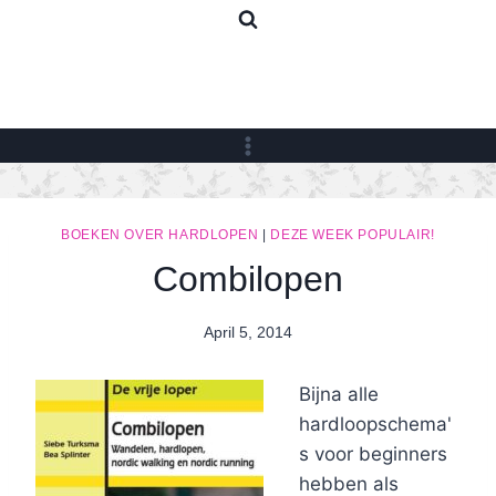
Skip
to
content
BOEKEN OVER HARDLOPEN
|
DEZE WEEK POPULAIR!
Combilopen
April 5, 2014
By
Nicole
Bijna alle
hardloopschema'
s voor beginners
hebben als