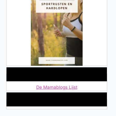
Lid van De Mamablogs Lijst
De Mamablogs Lijst
Makkelijke loopband!