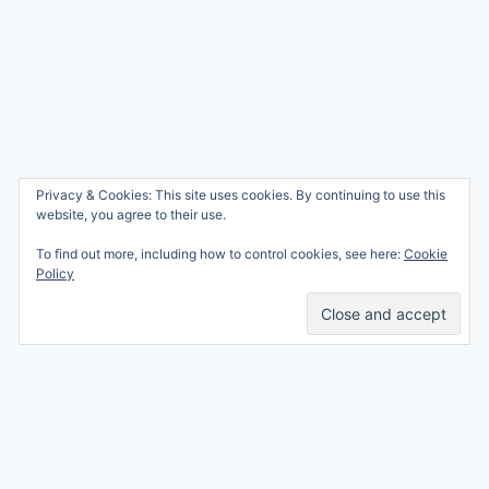
Wie ben ik?
Privacy & Cookies: This site uses cookies. By continuing to use this
© 2026 Ren mama, ren!
website, you agree to their use.
Samenwerken
Nicole Orriëns
To find out more, including how to control cookies, see here:
Cookie
Professional Blogging
Privacy
Policy
Services
Contact