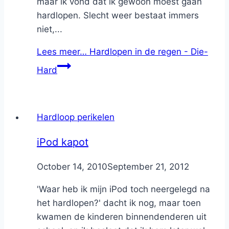
maar ik vond dat ik gewoon moest gaan
hardlopen. Slecht weer bestaat immers
niet,...
Lees meer…
Hardlopen in de regen - Die-
Hard
Hardloop perikelen
iPod kapot
By
October 14, 2010
Nicole
September 21, 2012
'Waar heb ik mijn iPod toch neergelegd na
het hardlopen?' dacht ik nog, maar toen
kwamen de kinderen binnendenderen uit