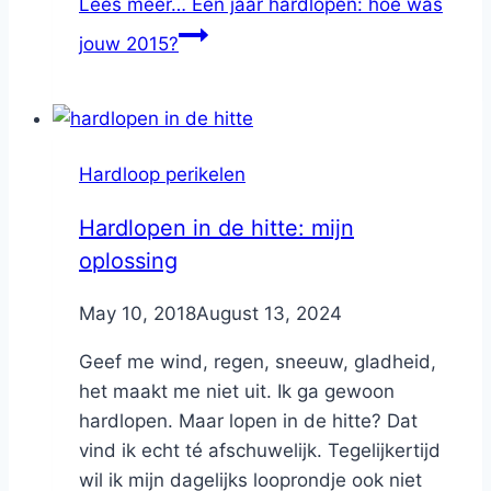
Lees meer…
Een jaar hardlopen: hoe was
jouw 2015?
Hardloop perikelen
Hardlopen in de hitte: mijn
oplossing
By
May 10, 2018
Nicole
August 13, 2024
Geef me wind, regen, sneeuw, gladheid,
het maakt me niet uit. Ik ga gewoon
hardlopen. Maar lopen in de hitte? Dat
vind ik echt té afschuwelijk. Tegelijkertijd
wil ik mijn dagelijks looprondje ook niet