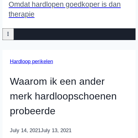
Omdat hardlopen goedkoper is dan
therapie
Hardloop perikelen
Waarom ik een ander
merk hardloopschoenen
probeerde
By
July 14, 2021
Nicole
July 13, 2021