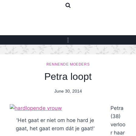
Skip
to
content
RENNENDE MOEDERS
Petra loopt
June 30, 2014
By
Nicole
Petra
(38)
'Het gaat er niet om hoe hard je
verloo
gaat, het gaat erom dát je gaat!'
r haar