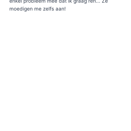
enkel probleem mee dat ik graag ren... Ze
moedigen me zelfs aan!