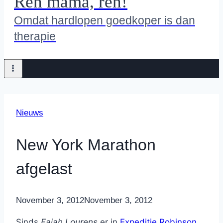
Ren mama, ren!
Omdat hardlopen goedkoper is dan
therapie
Nieuws
New York Marathon
afgelast
By
November 3, 2012
Nicole
November 3, 2012
Sinds
Fajah Lourens
er in
Expeditie Robinson