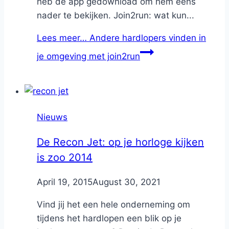
heb de app gedownload om hem eens
nader te bekijken. Join2run: wat kun...
Lees meer…
Andere hardlopers vinden in
je omgeving met join2run
Nieuws
De Recon Jet: op je horloge kijken
is zoo 2014
By
April 19, 2015
Nicole
August 30, 2021
Vind jij het een hele onderneming om
tijdens het hardlopen een blik op je