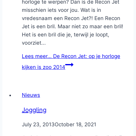
horloge te werpen? Dan is de Recon Jet
misschien iets voor jou. Wat is in
vredesnaam een Recon Jet?! Een Recon
Jet is een bril. Maar niet zo maar een bril!
Het is een bril die je, terwijl je loopt,
voorziet...
Lees meer…
De Recon Jet: op je horloge
kijken is zoo 2014
Nieuws
Joggling
By
July 23, 2013
Nicole
October 18, 2021