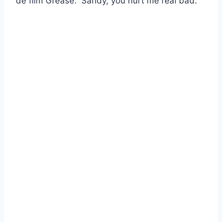
de film Grease: 'Sandy, you hurt me real bad.'