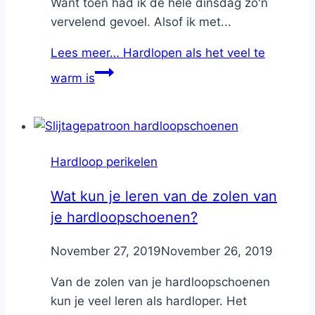
Want toen had ik de hele dinsdag zo'n
vervelend gevoel. Alsof ik met...
Lees meer…
Hardlopen als het veel te
warm is
Hardloop perikelen
Wat kun je leren van de zolen van
je hardloopschoenen?
By
November 27, 2019
Nicole
November 26, 2019
Van de zolen van je hardloopschoenen
kun je veel leren als hardloper. Het