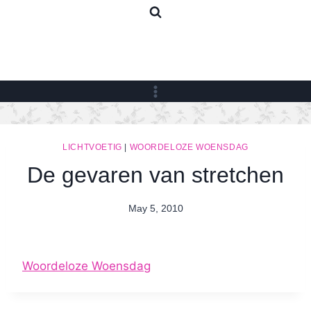
Skip
to
content
LICHTVOETIG
|
WOORDELOZE WOENSDAG
De gevaren van stretchen
May 5, 2010
By
Nicole
Woordeloze Woensdag