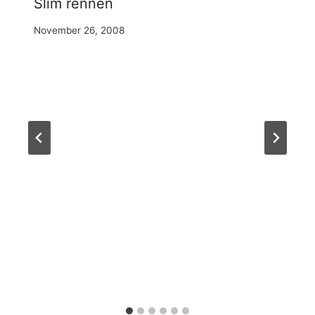
Slim rennen
By
November 26, 2008
Nicole