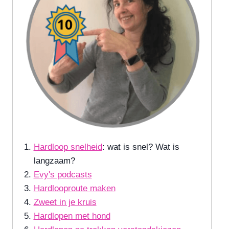
Hardloop snelheid
: wat is snel? Wat is
langzaam?
Evy's podcasts
Hardlooproute maken
Zweet in je kruis
Hardlopen met hond