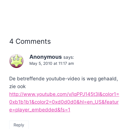
4 Comments
Anonymous
says:
May 5, 2010 at 11:17 am
De betreffende youtube-video is weg gehaald,
zie ook
http://www.youtube.com/v/lqPPJ145t3I&color1=
0xb1b1b1&color2=0xd0d0d0&hl=en_US&featur
e=player_embedded&fs=1
Reply