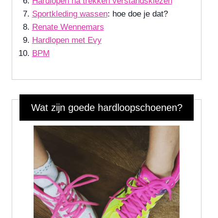
Hardlopen na trekken verstandskiezen
Sportkleding wassen
: hoe doe je dat?
Renate Wennemars
Hardlopen met Evy
BPM
Wat zijn goede hardloopschoenen?