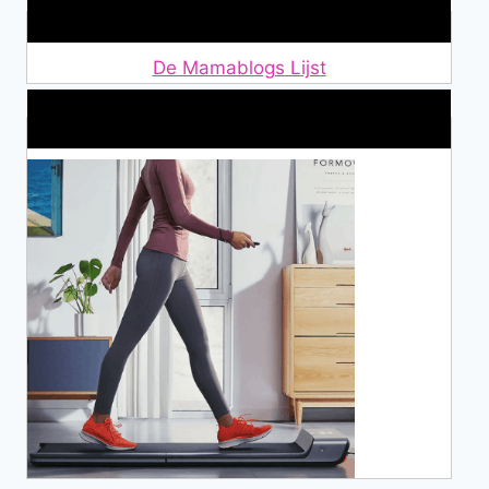
Lid van De Mamablogs Lijst
De Mamablogs Lijst
Makkelijke loopband!