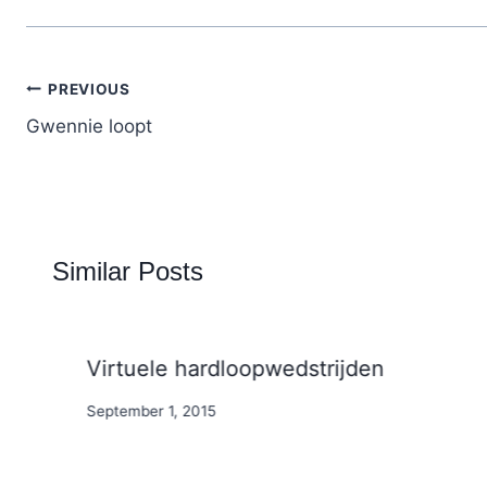
Post
PREVIOUS
navigation
Gwennie loopt
Similar Posts
Virtuele hardloopwedstrijden
By
September 1, 2015
Nicole