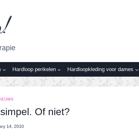
n!
rapie
n
Hardloop perikelen
Hardloopkleding voor dames
NIEUWS
simpel. Of niet?
ary 14, 2010
By
Nicole