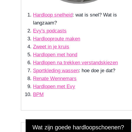
Hardloop snelheid
: wat is snel? Wat is
langzaam?
Evy's podcasts
Hardlooproute maken
Zweet in je kruis
Hardlopen met hond
Massaal hardlopen in kwetsbare
Hardlopen na trekken verstandskiezen
natuur vaker taboe
Sportkleding wassen
: hoe doe je dat?
By
November 13, 2022
Renate Wennemars
Nicole
Hardlopen met Evy
BPM
Wat zijn goede hardloopschoenen?