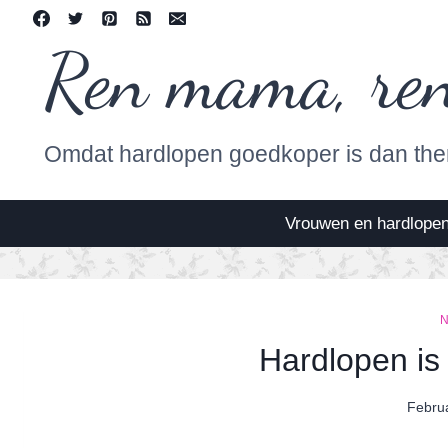
Skip
to
Ren mama, re
content
Omdat hardlopen goedkoper is dan the
Vrouwen en hardlope
Hardlopen is 
Febru