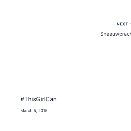
NEXT
Sneeuwprac
#ThisGirlCan
By
March 5, 2015
Nicole