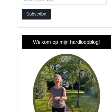
Address
Subscribe
Welkom op mijn hardloopblog!