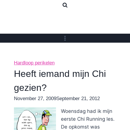
Skip
to
content
Hardloop perikelen
Heeft iemand mijn Chi
gezien?
By
November 27, 2009
Nicole
September 21, 2012
Woensdag had ik mijn
eerste Chi Running les.
De opkomst was