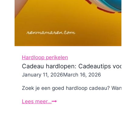
Hardloop perikelen
Cadeau hardlopen: Cadeautips voor har
By
January 11, 2026
Nicole
March 16, 2026
Zoek je een goed hardloop cadeau? Want wat kun
Lees meer…
Cadeau
hardlopen:
Cadeautips
voor
hardlopers