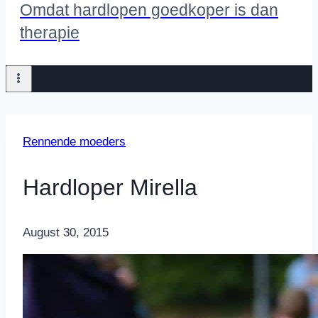
Omdat hardlopen goedkoper is dan
therapie
Rennende moeders
Hardloper Mirella
By
August 30, 2015
Nicole