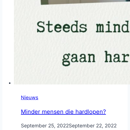
Nieuws
Minder mensen die hardlopen?
By
September 25, 2022
Nicole
September 22, 2022