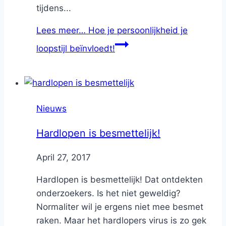
tijdens...
Lees meer…
Hoe je persoonlijkheid je
loopstijl beïnvloedt!
Nieuws
Hardlopen is besmettelijk!
By
April 27, 2017
Nicole
Hardlopen is besmettelijk! Dat ontdekten
onderzoekers. Is het niet geweldig?
Normaliter wil je ergens niet mee besmet
raken. Maar het hardlopers virus is zo gek