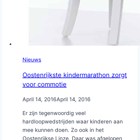
Nieuws
Oostenrijkste kindermarathon zorgt
voor commotie
By
April 14, 2016
Nicole
April 14, 2016
Er zijn tegenwoordig veel
hardloopwedstrijden waar kinderen aan
mee kunnen doen. Zo ook in het
Oostenrijkse Linze. Daar was afgelopen