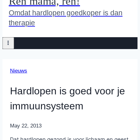
Ren mama, ren!
Omdat hardlopen goedkoper is dan
therapie
Nieuws
Hardlopen is goed voor je
immuunsysteem
By
May 22, 2013
Nicole
Dat hardlopen gezond is voor lichaam en geest