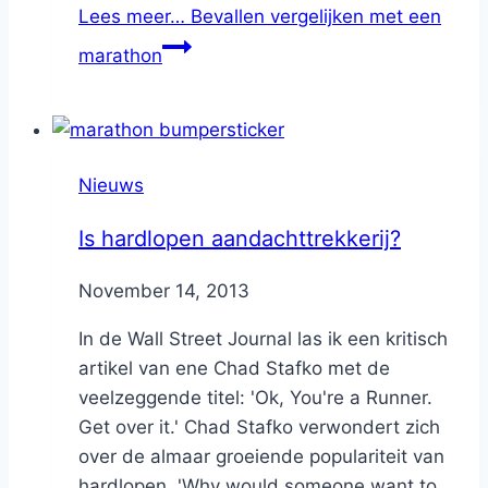
Lees meer…
Bevallen vergelijken met een
marathon
Nieuws
Is hardlopen aandachttrekkerij?
By
November 14, 2013
Nicole
In de Wall Street Journal las ik een kritisch
artikel van ene Chad Stafko met de
veelzeggende titel: 'Ok, You're a Runner.
Get over it.' Chad Stafko verwondert zich
over de almaar groeiende populariteit van
hardlopen. 'Why would someone want to