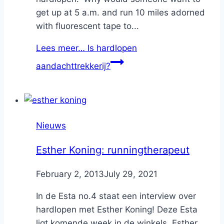
get up at 5 a.m. and run 10 miles adorned
with fluorescent tape to...
Lees meer…
Is hardlopen
aandachttrekkerij?
Nieuws
Esther Koning: runningtherapeut
By
February 2, 2013
Nicole
July 29, 2021
In de Esta no.4 staat een interview over
hardlopen met Esther Koning! Deze Esta
ligt komende week in de winkels. Esther