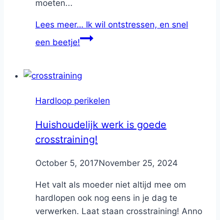
moeten...
Lees meer…
Ik wil ontstressen, en snel
een beetje!
Hardloop perikelen
Huishoudelijk werk is goede
crosstraining!
By
October 5, 2017
Nicole
November 25, 2024
Het valt als moeder niet altijd mee om
hardlopen ook nog eens in je dag te
verwerken. Laat staan crosstraining! Anno