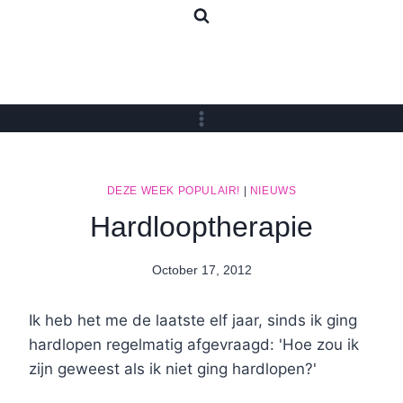
Skip
to
content
DEZE WEEK POPULAIR!
|
NIEUWS
Hardlooptherapie
October 17, 2012
By
Nicole
Ik heb het me de laatste elf jaar, sinds ik ging
hardlopen regelmatig afgevraagd: 'Hoe zou ik
zijn geweest als ik niet ging hardlopen?'