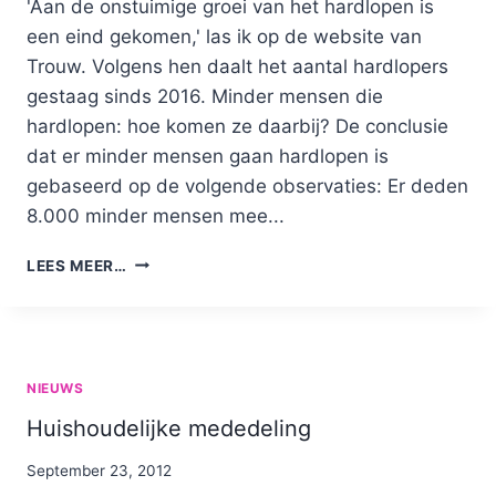
'Aan de onstuimige groei van het hardlopen is
een eind gekomen,' las ik op de website van
Trouw. Volgens hen daalt het aantal hardlopers
gestaag sinds 2016. Minder mensen die
hardlopen: hoe komen ze daarbij? De conclusie
dat er minder mensen gaan hardlopen is
gebaseerd op de volgende observaties: Er deden
8.000 minder mensen mee...
MINDER
LEES MEER…
MENSEN
DIE
HARDLOPEN?
NIEUWS
Huishoudelijke mededeling
By
September 23, 2012
Nicole