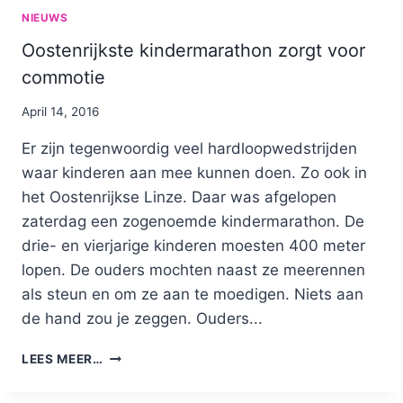
NIEUWS
Oostenrijkste kindermarathon zorgt voor
commotie
By
April 14, 2016
Nicole
Er zijn tegenwoordig veel hardloopwedstrijden
waar kinderen aan mee kunnen doen. Zo ook in
het Oostenrijkse Linze. Daar was afgelopen
zaterdag een zogenoemde kindermarathon. De
drie- en vierjarige kinderen moesten 400 meter
lopen. De ouders mochten naast ze meerennen
als steun en om ze aan te moedigen. Niets aan
de hand zou je zeggen. Ouders...
OOSTENRIJKSTE
LEES MEER…
KINDERMARATHON
ZORGT