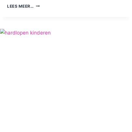
ZEVENHEUVELENLOOP:
LEES MEER…
WE
LOPEN
STEEDS
LANGZAMER