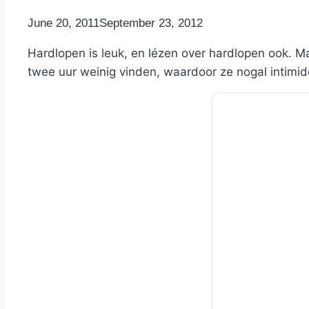
By
June 20, 2011
Nicole
September 23, 2012
Hardlopen is leuk, en lézen over hardlopen ook. 
twee uur weinig vinden, waardoor ze nogal intimid