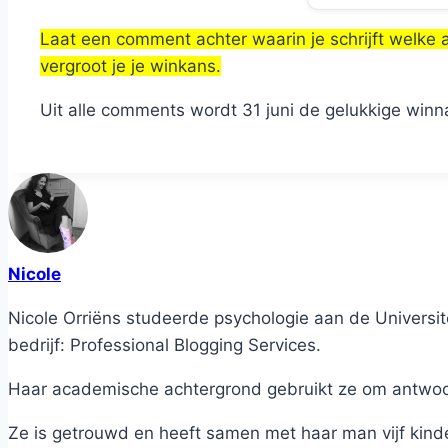
Laat een comment achter waarin je schrijft welke a
vergroot je je winkans.
Uit alle comments wordt 31 juni de gelukkige win
Nicole
Nicole Orriëns studeerde psychologie aan de Universite
bedrijf: Professional Blogging Services.
Haar academische achtergrond gebruikt ze om antwoord
Ze is getrouwd en heeft samen met haar man vijf kind