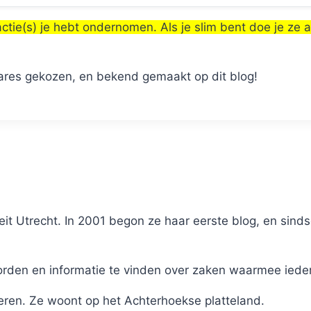
ctie(s) je hebt ondernomen. Als je slim bent doe je ze a
nares gekozen, en bekend gemaakt op dit blog!
it Utrecht. In 2001 begon ze haar eerste blog, en sinds
en en informatie te vinden over zaken waarmee iederee
eren. Ze woont op het Achterhoekse platteland.