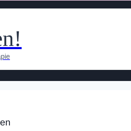
en!
apie
ken