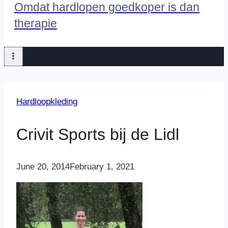
Omdat hardlopen goedkoper is dan
therapie
Hardloopkleding
Crivit Sports bij de Lidl
By
June 20, 2014
Nicole
February 1, 2021