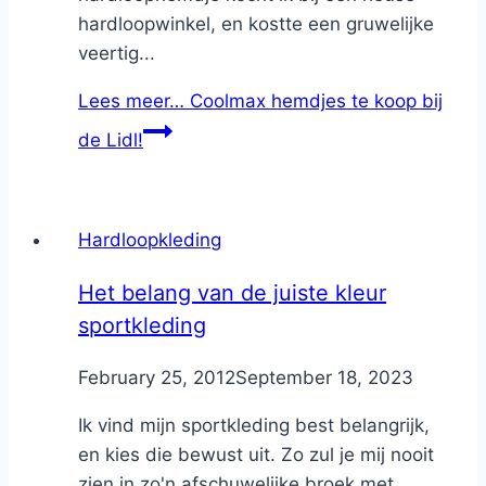
hardloopwinkel, en kostte een gruwelijke
veertig...
Lees meer…
Coolmax hemdjes te koop bij
de Lidl!
Hardloopkleding
Het belang van de juiste kleur
sportkleding
By
February 25, 2012
Nicole
September 18, 2023
Ik vind mijn sportkleding best belangrijk,
en kies die bewust uit. Zo zul je mij nooit
zien in zo'n afschuwelijke broek met