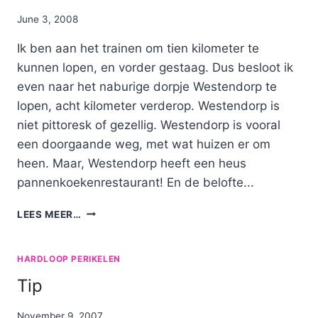
By
June 3, 2008
Nicole
Ik ben aan het trainen om tien kilometer te
kunnen lopen, en vorder gestaag. Dus besloot ik
even naar het naburige dorpje Westendorp te
lopen, acht kilometer verderop. Westendorp is
niet pittoresk of gezellig. Westendorp is vooral
een doorgaande weg, met wat huizen er om
heen. Maar, Westendorp heeft een heus
pannenkoekenrestaurant! En de belofte...
SNELHEID
LEES MEER…
HARDLOOP PERIKELEN
Tip
By
November 9, 2007