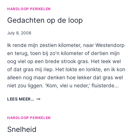
EEN
LUS
HARDLOOP PERIKELEN
Gedachten op de loop
By
July 8, 2008
Nicole
Ik rende mijn zestien kilometer, naar Westendorp
en terug, toen bij zo'n kilometer of dertien mijn
oog viel op een brede strook gras. Het leek wel
of dat gras mij riep. Het lokte en lonkte, en ik kon
alleen nog maar denken hoe lekker dat gras wel
niet zou liggen. 'Kom, vlei u neder,' fluisterde...
GEDACHTEN
LEES MEER…
OP
DE
LOOP
HARDLOOP PERIKELEN
Snelheid