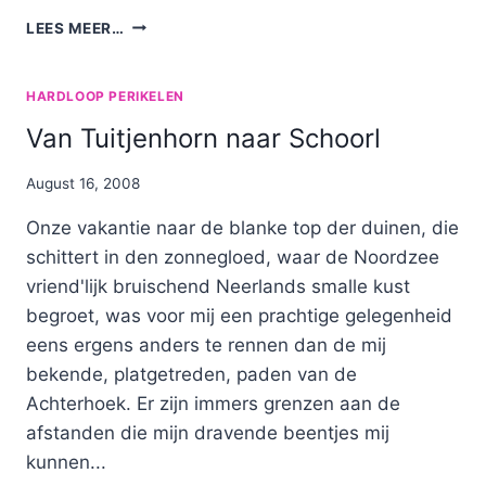
HARDLOPEN
LEES MEER…
EN
FIETSEN
HARDLOOP PERIKELEN
Van Tuitjenhorn naar Schoorl
By
August 16, 2008
Nicole
Onze vakantie naar de blanke top der duinen, die
schittert in den zonnegloed, waar de Noordzee
vriend'lijk bruischend Neerlands smalle kust
begroet, was voor mij een prachtige gelegenheid
eens ergens anders te rennen dan de mij
bekende, platgetreden, paden van de
Achterhoek. Er zijn immers grenzen aan de
afstanden die mijn dravende beentjes mij
kunnen...