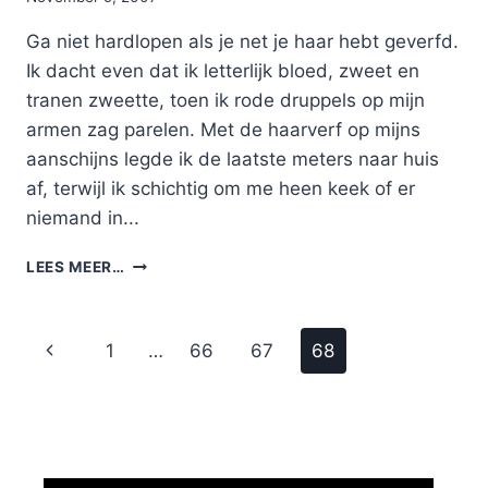
Nicole
Ga niet hardlopen als je net je haar hebt geverfd.
Ik dacht even dat ik letterlijk bloed, zweet en
tranen zweette, toen ik rode druppels op mijn
armen zag parelen. Met de haarverf op mijns
aanschijns legde ik de laatste meters naar huis
af, terwijl ik schichtig om me heen keek of er
niemand in...
TIP
LEES MEER…
Page
Previous
1
…
66
67
68
navigation
Page