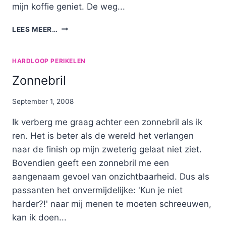
mijn koffie geniet. De weg...
DE
LEES MEER…
WERELD
IS
MIJN
HARDLOOP PERIKELEN
SPORTSCHOOL!
Zonnebril
By
September 1, 2008
Nicole
Ik verberg me graag achter een zonnebril als ik
ren. Het is beter als de wereld het verlangen
naar de finish op mijn zweterig gelaat niet ziet.
Bovendien geeft een zonnebril me een
aangenaam gevoel van onzichtbaarheid. Dus als
passanten het onvermijdelijke: 'Kun je niet
harder?!' naar mij menen te moeten schreeuwen,
kan ik doen...