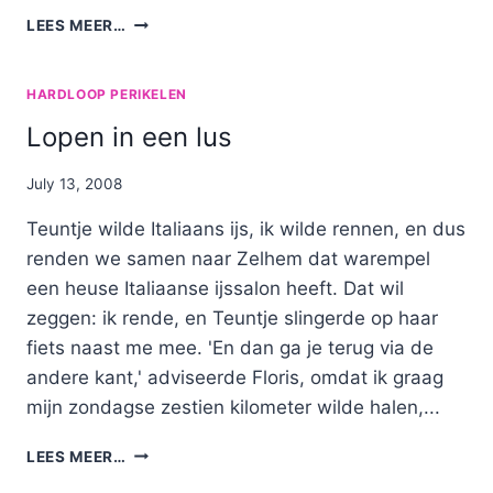
VAN
LEES MEER…
TUITJENHORN
NAAR
SCHOORL
HARDLOOP PERIKELEN
Lopen in een lus
By
July 13, 2008
Nicole
Teuntje wilde Italiaans ijs, ik wilde rennen, en dus
renden we samen naar Zelhem dat warempel
een heuse Italiaanse ijssalon heeft. Dat wil
zeggen: ik rende, en Teuntje slingerde op haar
fiets naast me mee. 'En dan ga je terug via de
andere kant,' adviseerde Floris, omdat ik graag
mijn zondagse zestien kilometer wilde halen,...
LOPEN
LEES MEER…
IN