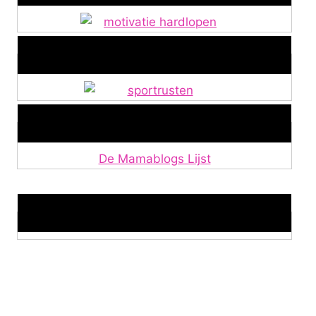
Alles over Sportrusten!
Lid van De Mamablogs Lijst
De Mamablogs Lijst
Makkelijke loopband!