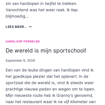
zin van hardlopen in twijfel te trekken.
Vanochtend was het weer raak. Ik liep
blijmoedig...
DE
LEES MEER…
MAN
MET
DE
HARDLOOP PERIKELEN
HAMER
De wereld is mijn sportschool!
EN
DE
MAN
By
September 6, 2008
MET
Nicole
Een van de leuke dingen van hardlopen vind ik
DE
HAAK
het goedkope plezier dat het oplevert. In de
sportzaal die de wereld is, vind ik steeds weer
prachtige nieuwe paden en wegen om te lopen.
Mijn nieuwste route heb ik Granny's genoemd,
naar het restaurant waar ik na vijf kilometer van