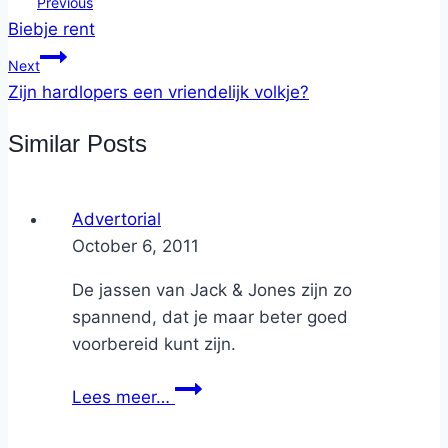
Previous
Biebje rent
Next
Zijn hardlopers een vriendelijk volkje?
Similar Posts
Advertorial
By
October 6, 2011
Nicole
De jassen van Jack & Jones zijn zo
spannend, dat je maar beter goed
voorbereid kunt zijn.
Lees meer…