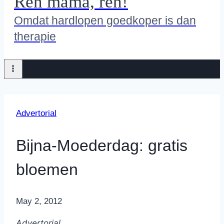
Ren mama, ren!
Omdat hardlopen goedkoper is dan
therapie
Advertorial
Bijna-Moederdag: gratis
bloemen
By
May 2, 2012
Nicole
Advertorial