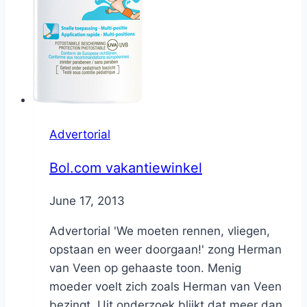
Advertorial
Bol.com vakantiewinkel
By
June 17, 2013
Nicole
Advertorial 'We moeten rennen, vliegen,
opstaan en weer doorgaan!' zong Herman
van Veen op gehaaste toon. Menig
moeder voelt zich zoals Herman van Veen
bezingt. Uit onderzoek blijkt dat meer dan