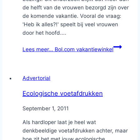
de helft van de vrouwen bezorgd zijn over
de komende vakantie. Vooral de vraag:
'Heb ik alles?!' speelt bij veel vrouwen
door het hoofd....
Lees meer…
Bol.com vakantiewinkel
Advertorial
Ecologische voetafdrukken
By
September 1, 2011
Nicole
Als hardloper laat je heel wat
denkbeeldige voetafdrukken achter, maar
hoe zit het met jouw ecologische