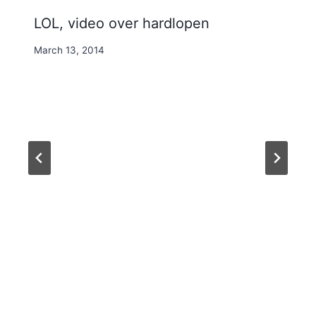
LOL, video over hardlopen
By
March 13, 2014
Nicole