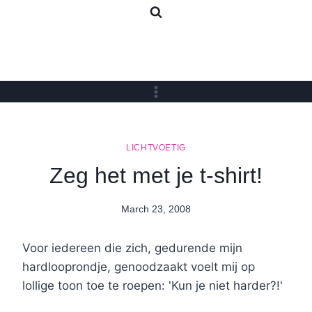
Skip
to
content
LICHTVOETIG
Zeg het met je t-shirt!
March 23, 2008
By
Nicole
Voor iedereen die zich, gedurende mijn
hardlooprondje, genoodzaakt voelt mij op
lollige toon toe te roepen: 'Kun je niet harder?!'