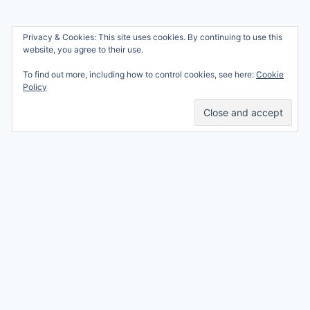
Wie ben ik?
Privacy & Cookies: This site uses cookies. By continuing to use this
© 2026 Ren mama, ren!
website, you agree to their use.
Samenwerken
Nicole Orriëns
To find out more, including how to control cookies, see here:
Cookie
Professional Blogging
Privacy
Policy
Services
Contact