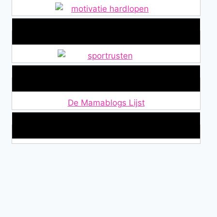
Alles over Sportrusten!
Lid van De Mamablogs Lijst
De Mamablogs Lijst
Makkelijke loopband!