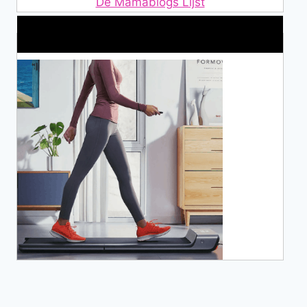
De Mamablogs Lijst
Makkelijke loopband!