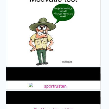
Alles over Sportrusten!
Lid van De Mamablogs Lijst