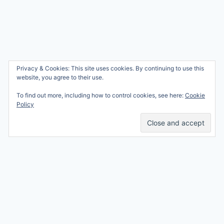
Wie ben ik?
Privacy & Cookies: This site uses cookies. By continuing to use this
© 2026 Ren mama, ren!
website, you agree to their use.
Samenwerken
Nicole Orriëns
To find out more, including how to control cookies, see here:
Cookie
Professional Blogging
Privacy
Policy
Services
Contact