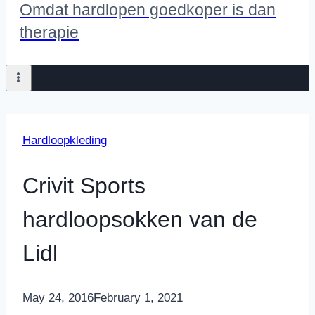
Omdat hardlopen goedkoper is dan
therapie
Hardloopkleding
Crivit Sports
hardloopsokken van de
Lidl
By
May 24, 2016
Nicole
February 1, 2021