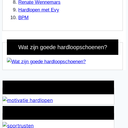
Renate Wennemars
Hardlopen met Evy
BPM
Wat zijn goede hardloopschoenen?
Wat is jouw motivatie?
Alles over Sportrusten!