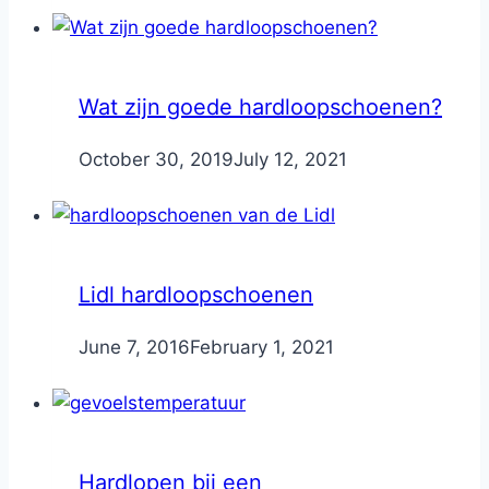
Wat zijn goede hardloopschoenen?
By
October 30, 2019
Nicole
July 12, 2021
Lidl hardloopschoenen
By
June 7, 2016
Nicole
February 1, 2021
Hardlopen bij een