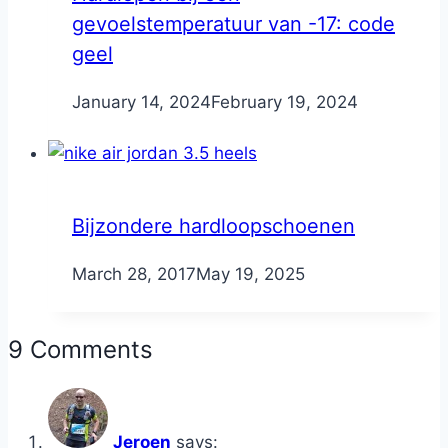
gevoelstemperatuur van -17: code
geel
By
January 14, 2024
Nicole
February 19, 2024
Bijzondere hardloopschoenen
By
March 28, 2017
Nicole
May 19, 2025
9 Comments
Jeroen
says: