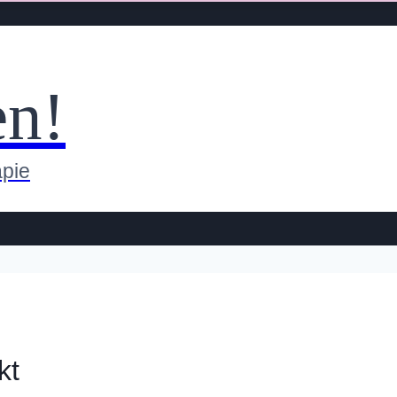
en!
apie
kt