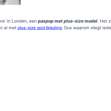
ore' in Londen, een
paspop met plus-size model
. Het 
en al met
plus-size sportkleding
. Dus waarom vliegt ied