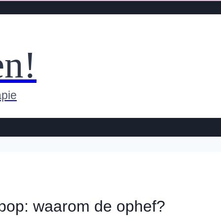
en!
apie
spop: waarom de ophef?