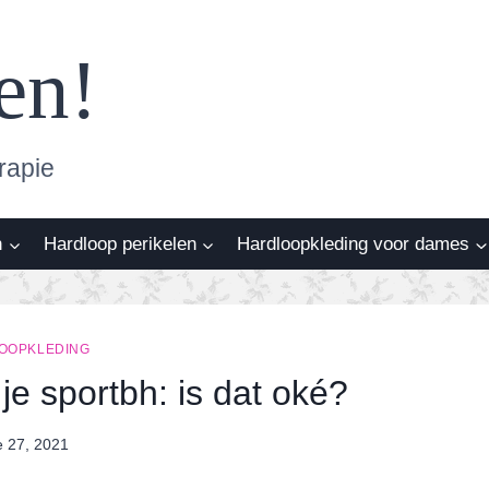
en!
rapie
n
Hardloop perikelen
Hardloopkleding voor dames
OOPKLEDING
je sportbh: is dat oké?
e 27, 2021
By
Nicole