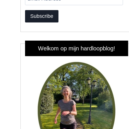
Address
Subscribe
Welkom op mijn hardloopblog!