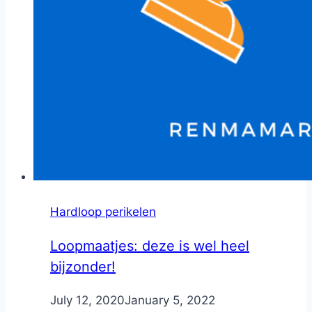
Hardloop perikelen
Loopmaatjes: deze is wel heel
bijzonder!
By
July 12, 2020
Nicole
January 5, 2022