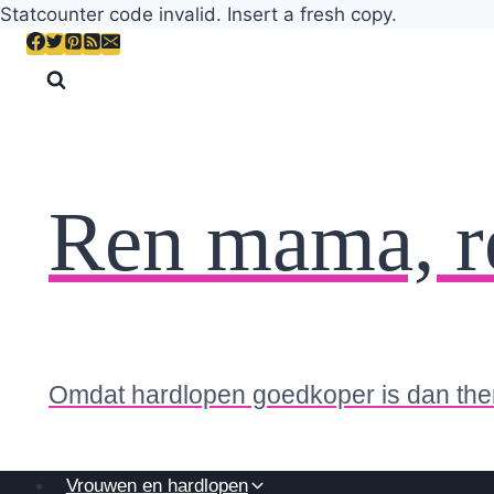
Statcounter code invalid. Insert a fresh copy.
Skip
to
content
Ren mama, r
Omdat hardlopen goedkoper is dan the
Vrouwen en hardlopen