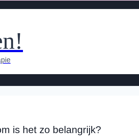
en!
apie
 is het zo belangrijk?