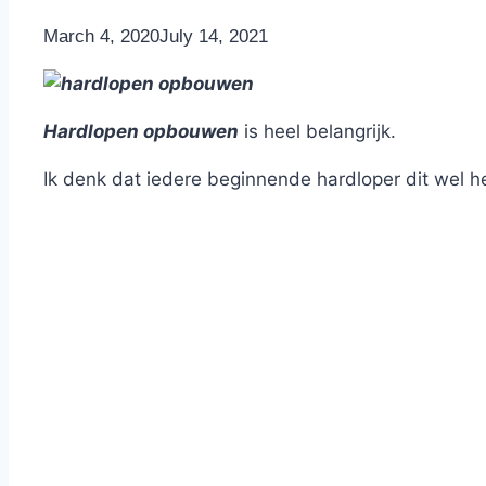
By
March 4, 2020
Nicole
July 14, 2021
Hardlopen opbouwen
is heel belangrijk.
Ik denk dat iedere beginnende hardloper dit wel h