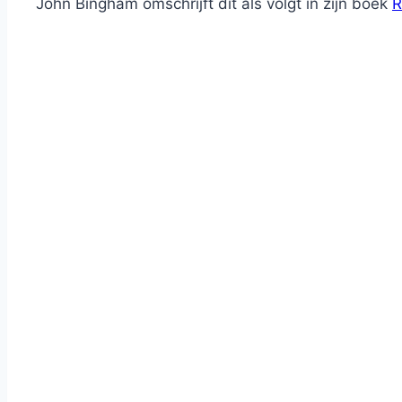
John Bingham omschrijft dit als volgt in zijn boek
R