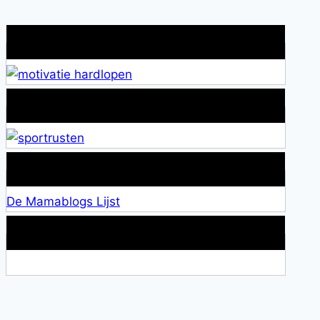
Wat is jouw motivatie?
Alles over Sportrusten!
Lid van De Mamablogs Lijst
De Mamablogs Lijst
Makkelijke loopband!