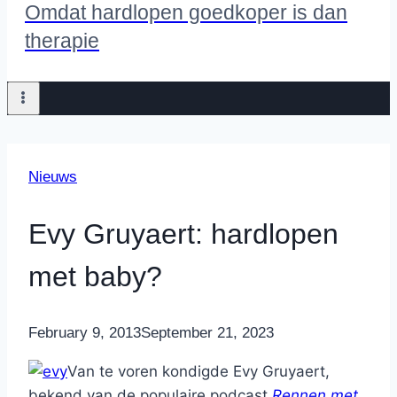
Omdat hardlopen goedkoper is dan
therapie
Nieuws
Evy Gruyaert: hardlopen
met baby?
By
February 9, 2013
Nicole
September 21, 2023
Van te voren kondigde Evy Gruyaert,
bekend van de populaire podcast
Rennen met