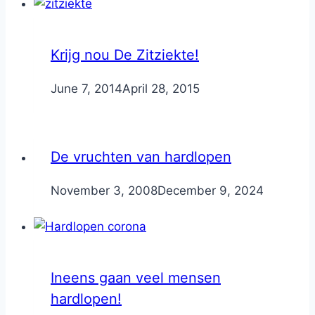
Krijg nou De Zitziekte!
By
June 7, 2014
Nicole
April 28, 2015
De vruchten van hardlopen
By
November 3, 2008
Nicole
December 9, 2024
Ineens gaan veel mensen
hardlopen!