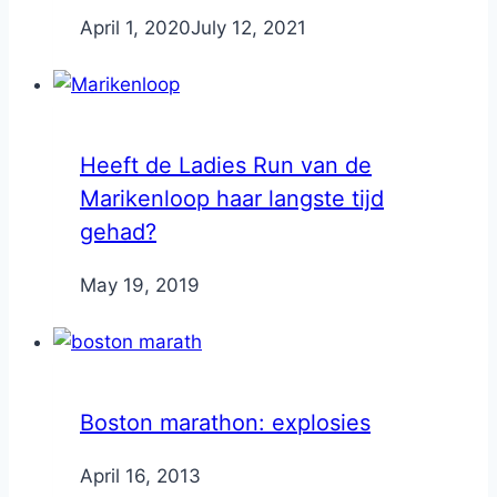
By
April 1, 2020
Nicole
July 12, 2021
Heeft de Ladies Run van de
Marikenloop haar langste tijd
gehad?
By
May 19, 2019
Nicole
Boston marathon: explosies
By
April 16, 2013
Nicole