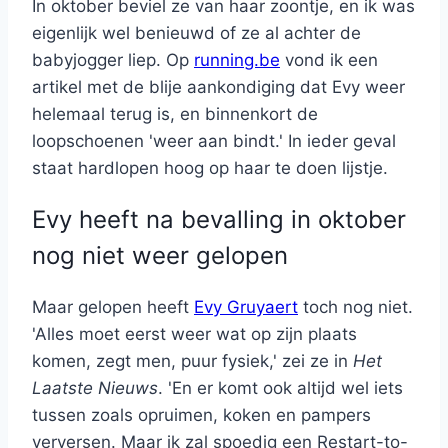
In oktober beviel ze van haar zoontje, en ik was
eigenlijk wel benieuwd of ze al achter de
babyjogger liep. Op
running.be
vond ik een
artikel met de blije aankondiging dat Evy weer
helemaal terug is, en binnenkort de
loopschoenen 'weer aan bindt.' In ieder geval
staat hardlopen hoog op haar te doen lijstje.
Evy heeft na bevalling in oktober
nog niet weer gelopen
Maar gelopen heeft
Evy Gruyaert
toch nog niet.
'Alles moet eerst weer wat op zijn plaats
komen, zegt men, puur fysiek,' zei ze in
Het
Laatste Nieuws
. 'En er komt ook altijd wel iets
tussen zoals opruimen, koken en pampers
verversen. Maar ik zal spoedig een Restart-to-